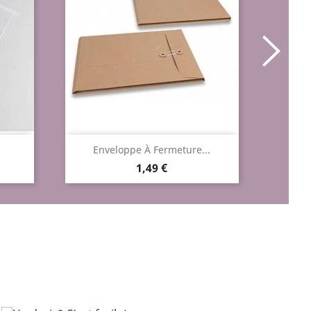
Aperçu rapide

Enveloppe À Fermeture...
En
Prix
1,49 €