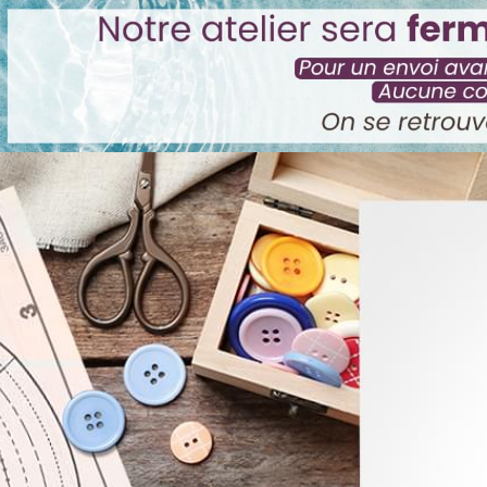
Noir
A4
& blanc
A3
de 0 à 1m²
Prix au m²