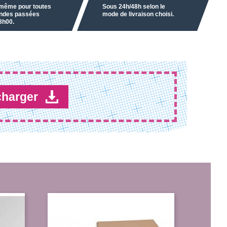
 même pour toutes
Sous 24h/48h selon le
des passées
mode de livraison choisi.
8h00.
charger