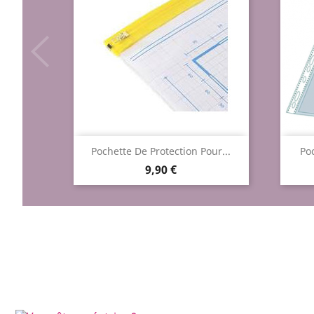
Aperçu rapide

Pochette De Protection Pour...
Poc
Prix
9,90 €