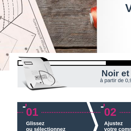
de 1 à 5m²
de 5 à 10m²
de 10 à 20m²
de 20 à 30m²
de 30 à 50m²
50m²
Noir et
à partir de 0
01
02
Glissez
Ajustez
ou sélectionnez
votre co