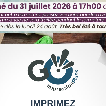
0,05 € HT
A4
0,09 € HT
A3
IMPRIMEZ
1,79 € HT
de 0 à 1m²