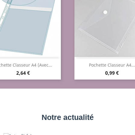
Aperçu rapide
Aperçu rapide


hette Classeur A4 (avec...
Pochette Classeur A4...
Prix
Prix
2,64 €
0,99 €
Notre actualité